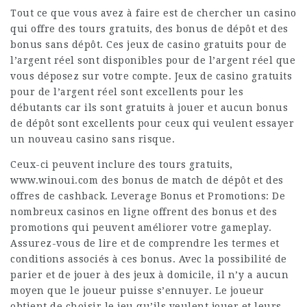
Tout ce que vous avez à faire est de chercher un casino
qui offre des tours gratuits, des bonus de dépôt et des
bonus sans dépôt. Ces jeux de casino gratuits pour de
l’argent réel sont disponibles pour de l’argent réel que
vous déposez sur votre compte. Jeux de casino gratuits
pour de l’argent réel sont excellents pour les
débutants car ils sont gratuits à jouer et aucun bonus
de dépôt sont excellents pour ceux qui veulent essayer
un nouveau casino sans risque.
Ceux-ci peuvent inclure des tours gratuits,
www.winoui.com
des bonus de match de dépôt et des
offres de cashback. Leverage Bonus et Promotions: De
nombreux casinos en ligne offrent des bonus et des
promotions qui peuvent améliorer votre gameplay.
Assurez-vous de lire et de comprendre les termes et
conditions associés à ces bonus. Avec la possibilité de
parier et de jouer à des jeux à domicile, il n’y a aucun
moyen que le joueur puisse s’ennuyer. Le joueur
obtient de choisir le jeu qu’ils veulent jouer et leurs