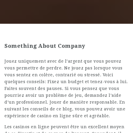
Something About Company
Jouez uniquement avec de l’argent que vous pouvez
vous permettre de perdre. Ne jouez pas lorsque vous
vous sentez en colère, contrarié ou stressé. Voici
quelques conseils: Fixez un budget et tenez-vous à lui.
Faites souvent des pauses. Si vous pensez que vous
pourriez avoir un problème de jeu, demandez l’aide
d’un professionnel. Jouer de manière responsable. En
suivant les conseils de ce blog, vous pouvez avoir une
expérience de casino en ligne sûre et agréable.
Les casinos en ligne peuvent être un excellent moyen