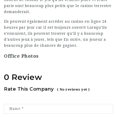
paris sont beaucoup plus petits que le casino terrestre
demanderait.
Ils peuvent également accéder au casino en ligne 24
heures par jour car il est toujours ouvert! Lorsqu’ils
s’ennuient, ils peuvent trouver qu’il y a beaucoup
d’autres jeux à jouer, tels que En outre, un joueur a
beaucoup plus de chances de gagner.
Office Photos
0 Review
Rate This Company
( No reviews yet )